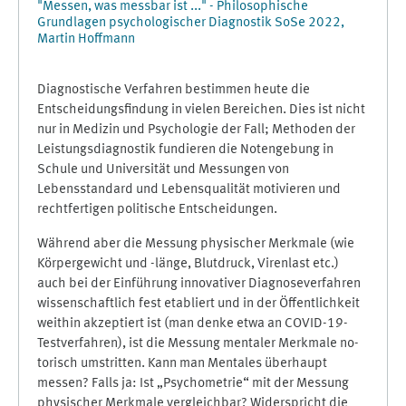
"Messen, was messbar ist ..." - Philosophische
Grundlagen psychologischer Diagnostik SoSe 2022,
Martin Hoffmann
Diagnostische Verfahren bestimmen heute die
Entscheidungsfindung in vielen Bereichen. Dies ist nicht
nur in Me­dizin und Psychologie der Fall; Methoden der
Leistungsdiagnostik fundieren die No­ten­gebung in
Schu­le und Universität und Messungen von
Lebensstandard und Lebensqualität moti­vie­ren und
rechtfertigen politische Entscheidungen.
Während aber die Messung physischer Merkmale (wie
Körpergewicht und -länge, Blutdruck, Virenlast etc.)
auch bei der Einführung innovativer Diagnoseverfahren
wissenschaftlich fest etabliert und in der Öf­fent­lichkeit
weithin akzeptiert ist (man denke etwa an COVID-19-
Testverfahren), ist die Messung mentaler Merk­male no­
to­risch umstritten. Kann man Mentales überhaupt
messen? Falls ja: Ist „Psychometrie“ mit der Messung
phy­si­scher Merkmale ver­gleichbar? Widerspricht die