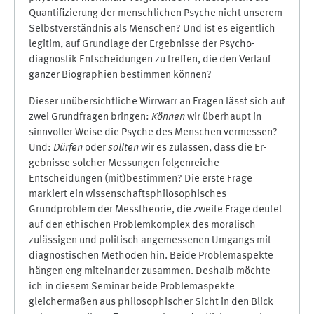
Quantifizierung der menschlichen Psyche nicht un­serem
Selbst­verständnis als Men­schen? Und ist es eigentlich
legitim, auf Grundlage der Ergebnisse der Psy­cho­
diagnostik Entscheidungen zu treffen, die den Verlauf
ganzer Biographien bestimmen können?
Dieser unübersichtliche Wirrwarr an Fragen lässt sich auf
zwei Grundfragen bringen:
Können
wir überhaupt in
sinnvoller Weise die Psyche des Menschen vermessen?
Und:
Dürfen
oder
sollten
wir es zulassen, dass die Er­
gebnisse solcher Messungen folgenreiche
Entscheidungen (mit)bestimmen? Die erste Frage
markiert ein wis­sen­schaftsphilosophisches
Grundproblem der Messtheorie, die zweite Frage deutet
auf den ethischen Problem­kom­plex des moralisch
zulässigen und politisch angemessenen Umgangs mit
diag­nos­tischen Methoden hin. Bei­de Problemaspekte
hängen eng miteinander zusammen. Deshalb möchte
ich in diesem Seminar beide Pro­blem­aspekte
gleichermaßen aus philosophischer Sicht in den Blick