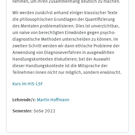
nehmen, um ihren Zusammenhang deutlich zu machen.
Wir werden zunächst anhand einiger klassischer Texte
die philosophischen Grund­­lagen der Quantifizierung
des Mentalen problematisieren. Dies ist unverzichtbar,
um naive von be­rech­tig­ten Einwänden gegen psycho­
diag­nos­tische Methoden unterscheiden zu können. Im
zweiten Schritt werden wir dann ethische Probleme der
An­wen­dung von Diagnoseverfahren in ausgewählten
Handlungskontexten dis­ku­­tieren; bei der Auswahl
dieser Hand­lungskontexte ist die Mitsprache der
Teilnehmer:innen nicht nur möglich, sondern erwünscht.
Kurs im HIS-LSF
Lehrende/r:
Martin Hoffmann
Semester
:
SoSe 2022