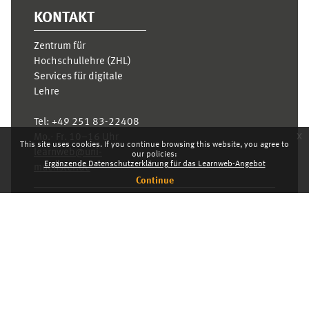
KONTAKT
Zentrum für
Hochschullehre (ZHL)
Services für digitale
Lehre
Tel:
+49 251 83-22408
x
Mo.- Fr. 10–16 Uhr
This site uses cookies. If you continue browsing this website, you agree to
learnweb@uni-
our policies:
Ergänzende Datenschutzerklärung für das Learnweb-Angebot
muenster.de
Continue
Privacy statement
Switch to the standard theme
Dashboard
English ‎(en)‎
Deutsch ‎(de)‎
English ‎(en)‎