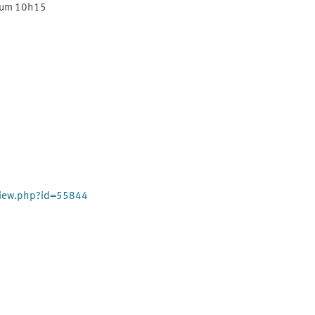
. um 10h15
view.php?id=55844