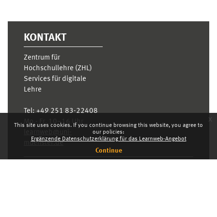
KONTAKT
Zentrum für
Hochschullehre (ZHL)
Services für digitale
Lehre
Tel:
+49 251 83-22408
x
Mo.- Fr. 10–16 Uhr
This site uses cookies. If you continue browsing this website, you agree to
learnweb@uni-
our policies:
Ergänzende Datenschutzerklärung für das Learnweb-Angebot
muenster.de
Continue
Privacy statement
Switch to the standard theme
Dashboard
English ‎(en)‎
Deutsch ‎(de)‎