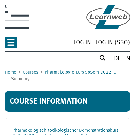
Skip to main content
LOG IN
LOG IN (SSO)
DE
EN
Home
Courses
Pharmakologie-Kurs SoSem-2022_1
Summary
COURSE INFORMATION
Pharmakologisch-toxikologischer Demonstrationskurs