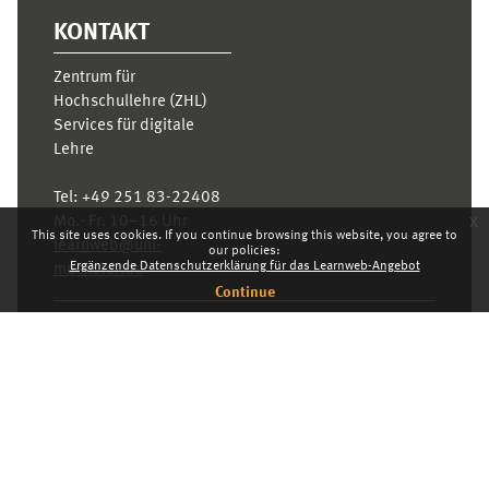
KONTAKT
Zentrum für
Hochschullehre (ZHL)
Services für digitale
Lehre
Tel:
+49 251 83-22408
x
Mo.- Fr. 10–16 Uhr
This site uses cookies. If you continue browsing this website, you agree to
learnweb@uni-
our policies:
Ergänzende Datenschutzerklärung für das Learnweb-Angebot
muenster.de
Continue
Privacy statement
Switch to the standard theme
Dashboard
English ‎(en)‎
Deutsch ‎(de)‎
English ‎(en)‎