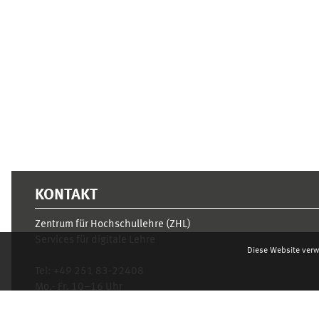
Ergänzungsblöcke
KONTAKT
Zentrum für Hochschullehre (ZHL)
Services für digitale Lehre
Diese Website verw
Tel:
+49 251 83-22408
Mo.- Fr. 10–16 Uhr
learnweb@uni-muenster.de