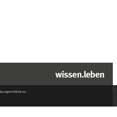
wissen.leben
x
zungsrichtlinie zu: