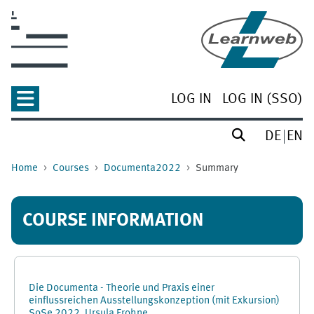
Skip to main content
LOG IN
LOG IN (SSO)
DE
EN
Home
Courses
Documenta2022
Summary
COURSE INFORMATION
Die Documenta - Theorie und Praxis einer
einflussreichen Ausstellungskonzeption (mit Exkursion)
SoSe 2022, Ursula Frohne