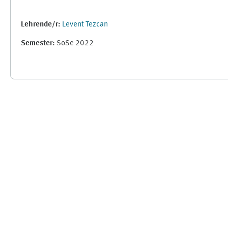
Lehrende/r:
Levent Tezcan
Semester
:
SoSe 2022
Ergänzungsblöcke