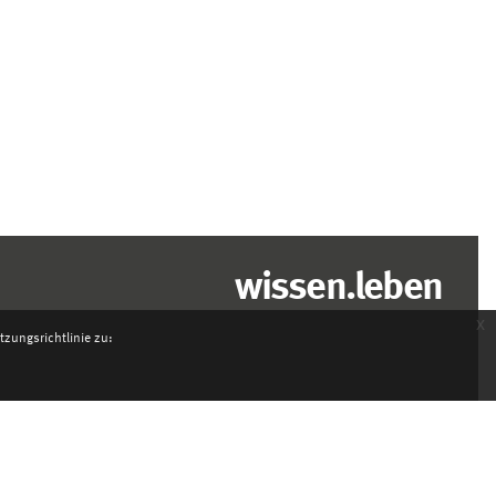
wissen.leben
x
zungsrichtlinie zu: