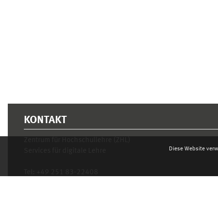
KONTAKT
Zentrum für Hochschullehre (ZHL)
Diese Website verw
Services für digitale Lehre
Tel:
+49 251 83-22408
Mo.- Fr. 10–16 Uhr
learnweb@uni-muenster.de
Datenschutzhinweis