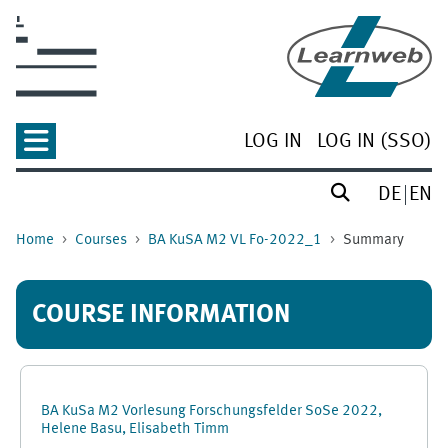
Skip to main content
LOG IN
LOG IN (SSO)
DE
EN
Home
Courses
BA KuSA M2 VL Fo-2022_1
Summary
COURSE INFORMATION
BA KuSa M2 Vorlesung Forschungsfelder SoSe 2022,
Helene Basu, Elisabeth Timm