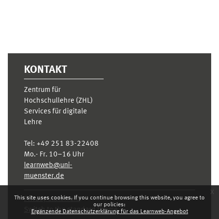
KONTAKT
Zentrum für
Hochschullehre (ZHL)
Services für digitale
Lehre
Tel:
+49 251 83-22408
Mo.- Fr. 10–16 Uhr
learnweb@uni-
muenster.de
x
This site uses cookies. If you continue browsing this website, you agree to
Privacy statement
our policies:
Switch to the standard theme
Ergänzende Datenschutzerklärung für das Learnweb-Angebot