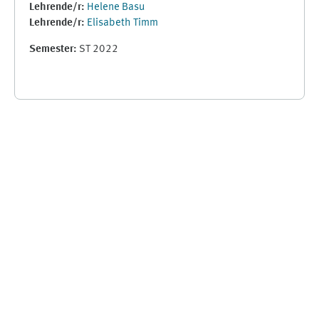
Lehrende/r:
Helene Basu
Lehrende/r:
Elisabeth Timm
Semester
:
ST 2022
Supplementary blocks