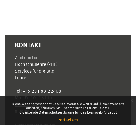
KONTAKT
Zentrum für
Hochschullehre (ZHL)
Services für digitale
Lehre
Tel:
+49 251 83-22408
Mo.- Fr. 10–16 Uhr
x
Diese Website verwendet Cookies. Wenn Sie weiter auf dieser Webseite
learnweb@uni-
arbeiten, stimmen Sie unserer Nutzungsrichtlinie zu:
muenster.de
Ergänzende Datenschutzerklärung für das Learnweb-Angebot
Fortsetzen
Datenschutzhinweis
Standarddesign