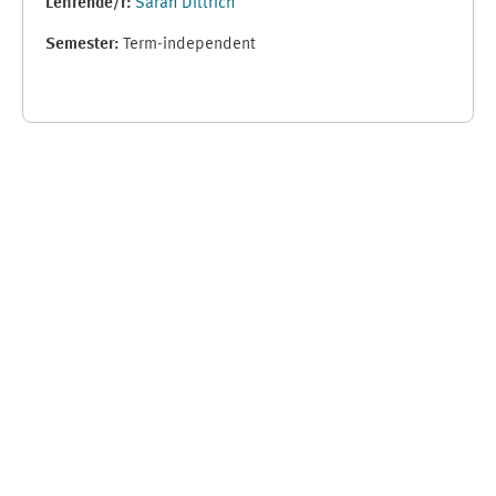
Lehrende/r:
Sarah Dittrich
Semester
:
Term-independent