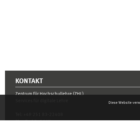
Ergänzungsblöcke
KONTAKT
Zentrum für Hochschullehre (ZHL)
Services für digitale Lehre
Diese Website verw
Tel:
+49 251 83-22408
Mo.- Fr. 10–16 Uhr
learnweb@uni-muenster.de