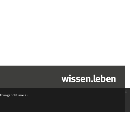
wissen.leben
x
zungsrichtlinie zu: