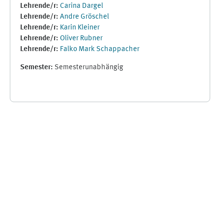
Lehrende/r:
Carina Dargel
Lehrende/r:
Andre Gröschel
Lehrende/r:
Karin Kleiner
Lehrende/r:
Oliver Rubner
Lehrende/r:
Falko Mark Schappacher
Semester
:
Semesterunabhängig
Ergänzungsblöcke