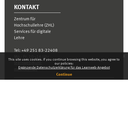
KONTAKT
Zentrum für
Hochschullehre (ZHL)
Services für digitale
Lehre
Tel:
+49 251 83-22408
x
Mo.- Fr. 10–16 Uhr
This site uses cookies. If you continue browsing this website, you agree to
learnweb@uni-
our policies:
Ergänzende Datenschutzerklärung für das Learnweb-Angebot
muenster.de
Continue
Privacy statement
Switch to the standard theme
Dashboard
English ‎(en)‎
Deutsch ‎(de)‎
English ‎(en)‎