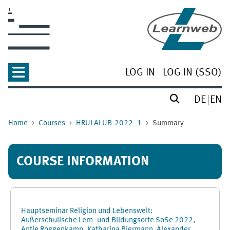
Skip to main content
LOG IN
LOG IN (SSO)
DE
EN
Home
Courses
HRULALUB-2022_1
Summary
COURSE INFORMATION
Hauptseminar Religion und Lebenswelt:
Außerschulische Lern- und Bildungsorte SoSe 2022,
Antje Roggenkamp, Katharina Biermann, Alexander