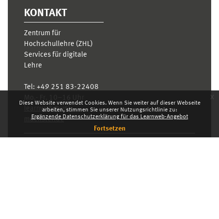
KONTAKT
Zentrum für
Hochschullehre (ZHL)
Services für digitale
Lehre
Tel:
+49 251 83-22408
x
Mo.- Fr. 10–16 Uhr
Diese Website verwendet Cookies. Wenn Sie weiter auf dieser Webseite
learnweb@uni-
arbeiten, stimmen Sie unserer Nutzungsrichtlinie zu:
Ergänzende Datenschutzerklärung für das Learnweb-Angebot
muenster.de
Fortsetzen
Datenschutzhinweis
Standarddesign
Dashboard
Deutsch ‎(de)‎
Deutsch ‎(de)‎
English ‎(en)‎