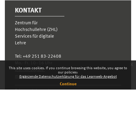
KONTAKT
Zentrum für
Hochschullehre (ZHL)
Services für digitale
Lehre
Tel:
+49 251 83-22408
Mo.- Fr. 10–16 Uhr
x
This site uses cookies. If you continue browsing this website, you agree to
learnweb@uni-
our policies:
muenster.de
Ergänzende Datenschutzerklärung für das Learnweb-Angebot
Continue
Privacy statement
Switch to the standard theme
Dashboard
English ‎(en)‎
Deutsch ‎(de)‎
English ‎(en)‎