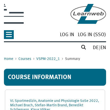
Skip to main content
LOG IN
LOG IN (SSO)
DE
EN
Home
Courses
VSPM-2022_1
Summary
COURSE INFORMATION
VL Sportmedizin, Anatomie und Physiologie SoSe 2022,
Michael Brach, Stefan-Martin Brand, Benedikt
Schliemann, Klaus Völker