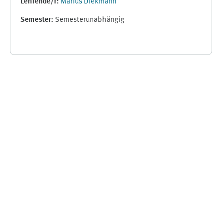
Lehrende/r:
Marius Diekmann
Semester
:
Semesterunabhängig