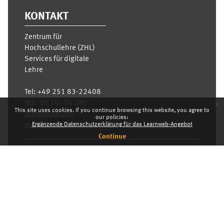
KONTAKT
Zentrum für
Hochschullehre (ZHL)
Services für digitale
Lehre
Tel:
+49 251 83-22408
Mo.- Fr. 10–16 Uhr
x
This site uses cookies. If you continue browsing this website, you agree to
learnweb@uni-
our policies:
muenster.de
Ergänzende Datenschutzerklärung für das Learnweb-Angebot
Continue
Privacy statement
Switch to the standard theme
Dashboard
English ‎(en)‎
Deutsch ‎(de)‎
English ‎(en)‎