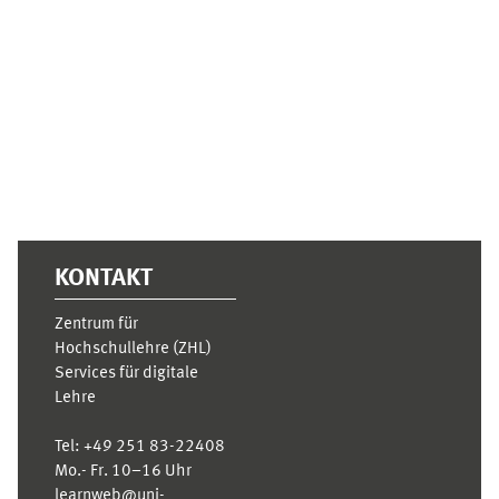
Ergänzungsblöcke
KONTAKT
Zentrum für
Hochschullehre (ZHL)
Services für digitale
Lehre
Tel:
+49 251 83-22408
Mo.- Fr. 10–16 Uhr
learnweb@uni-