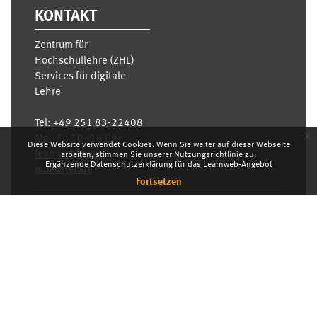
KONTAKT
Zentrum für
Hochschullehre (ZHL)
Services für digitale
Lehre
Tel:
+49 251 83-22408
x
Mo.- Fr. 10–16 Uhr
Diese Website verwendet Cookies. Wenn Sie weiter auf dieser Webseite
learnweb@uni-
arbeiten, stimmen Sie unserer Nutzungsrichtlinie zu:
Ergänzende Datenschutzerklärung für das Learnweb-Angebot
muenster.de
Fortsetzen
Datenschutzhinweis
Standarddesign
Dashboard
Deutsch ‎(de)‎
Deutsch ‎(de)‎
English ‎(en)‎