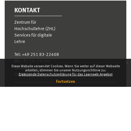
KONTAKT
Zentrum für
Hochschullehre (ZHL)
Services für digitale
Lehre
Tel:
+49 251 83-22408
Mo.- Fr. 10–16 Uhr
x
Diese Website verwendet Cookies. Wenn Sie weiter auf dieser Webseite
learnweb@uni-
arbeiten, stimmen Sie unserer Nutzungsrichtlinie zu:
muenster.de
Ergänzende Datenschutzerklärung für das Learnweb-Angebot
Fortsetzen
Datenschutzhinweis
Standarddesign
Dashboard
Deutsch ‎(de)‎
Deutsch ‎(de)‎
English ‎(en)‎