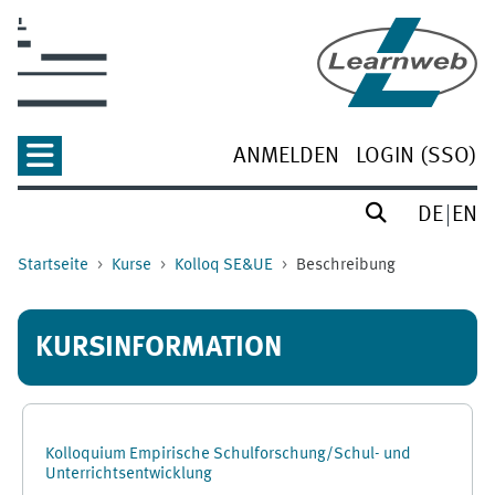
Zum Hauptinhalt
ANMELDEN
LOGIN (SSO)
DE
EN
Startseite
Kurse
Kolloq SE&UE
Beschreibung
KURSINFORMATION
Kolloquium Empirische Schulforschung/Schul- und
Unterrichtsentwicklung