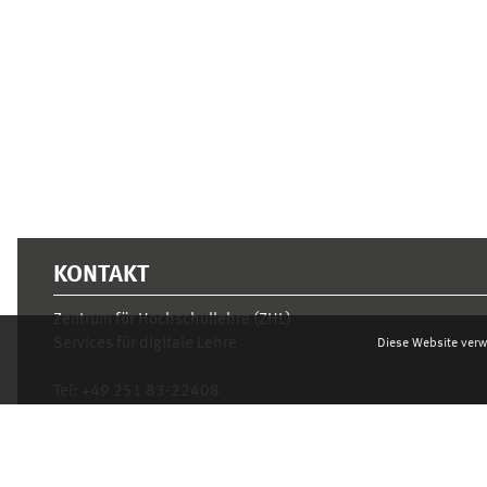
Ergänzungsblöcke
KONTAKT
Zentrum für Hochschullehre (ZHL)
Services für digitale Lehre
Diese Website verw
Tel:
+49 251 83-22408
Mo.- Fr. 10–16 Uhr
learnweb@uni-muenster.de