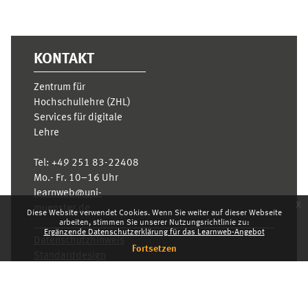
KONTAKT
Zentrum für
Hochschullehre (ZHL)
Services für digitale
Lehre
Tel:
+49 251 83-22408
Mo.- Fr. 10–16 Uhr
learnweb@uni-
x
muenster.de
Diese Website verwendet Cookies. Wenn Sie weiter auf dieser Webseite
arbeiten, stimmen Sie unserer Nutzungsrichtlinie zu:
Ergänzende Datenschutzerklärung für das Learnweb-Angebot
Datenschutzhinweis
Fortsetzen
Standarddesign
Dashboard
Deutsch ‎(de)‎