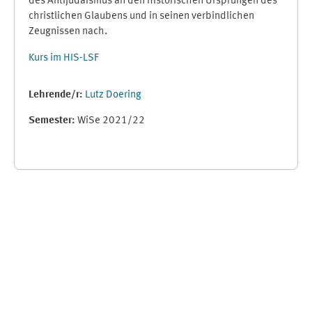
des Antijudaismus an den historischen Ursprüngen des
christlichen Glaubens und in seinen verbindlichen
Zeugnissen nach.
Kurs im HIS-LSF
Lehrende/r:
Lutz Doering
Semester
:
WiSe 2021/22
Ergänzungsblöcke