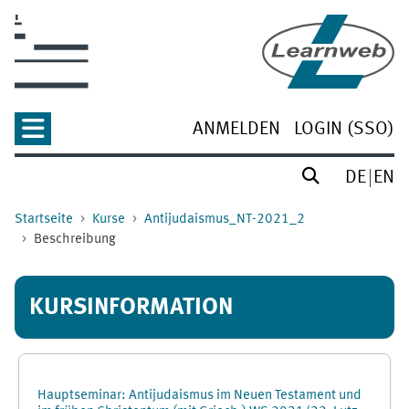
Zum Hauptinhalt
ANMELDEN
LOGIN (SSO)
DE
EN
Startseite
Kurse
Antijudaismus_NT-2021_2
Beschreibung
KURSINFORMATION
Hauptseminar: Antijudaismus im Neuen Testament und