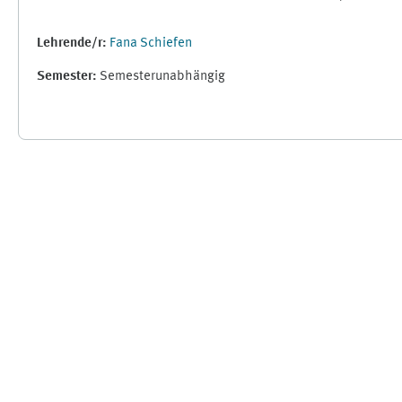
Lehrende/r:
Fana Schiefen
Semester
:
Semesterunabhängig
Ergänzungsblöcke