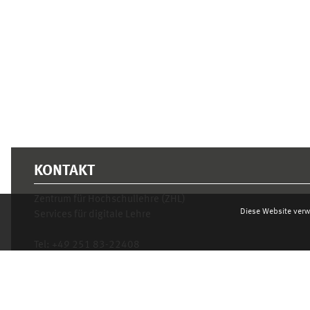
KONTAKT
Zentrum für Hochschullehre (ZHL)
Diese Website verw
Services für digitale Lehre
Tel:
+49 251 83-22408
Mo.- Fr. 10–16 Uhr
learnweb@uni-muenster.de
Datenschutzhinweis