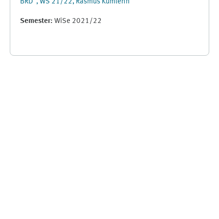
BRD", WS 21/22, Rasmus Kumlehn
Semester
:
WiSe 2021/22