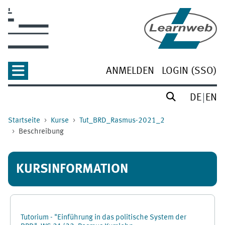
Zum Hauptinhalt
ANMELDEN
LOGIN (SSO)
DE
EN
Startseite
Kurse
Tut_BRD_Rasmus-2021_2
Beschreibung
KURSINFORMATION
Tutorium - "Einführung in das politische System der