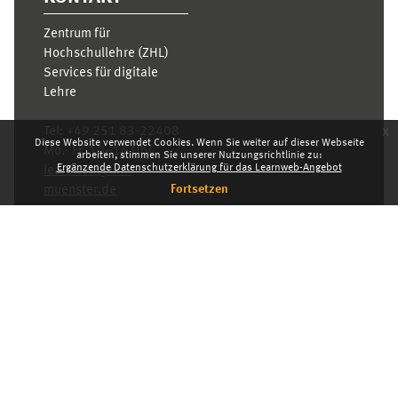
Zentrum für
Hochschullehre (ZHL)
Services für digitale
Lehre
x
Tel:
+49 251 83-22408
Diese Website verwendet Cookies. Wenn Sie weiter auf dieser Webseite
Mo.- Fr. 10–16 Uhr
arbeiten, stimmen Sie unserer Nutzungsrichtlinie zu:
Ergänzende Datenschutzerklärung für das Learnweb-Angebot
learnweb@uni-
Fortsetzen
muenster.de
Datenschutzhinweis
Standarddesign
Dashboard
Deutsch ‎(de)‎
Deutsch ‎(de)‎
English ‎(en)‎
INDEX
KARRIERE
DATENSCHUTZHINWEIS
IMPRESSUM