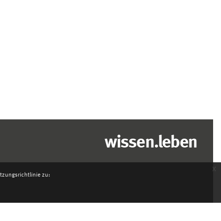
wissen.leben
x
zungsrichtlinie zu: