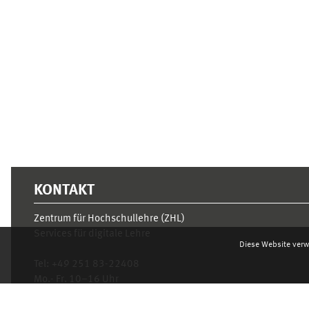
Ergänzungsblöcke
KONTAKT
Zentrum für Hochschullehre (ZHL)
Services für digitale Lehre
Diese Website verw
Tel:
+49 251 83-22408
Mo.- Fr. 10–16 Uhr
learnweb@uni-muenster.de