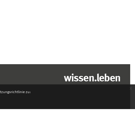
wissen.leben
x
zungsrichtlinie zu: