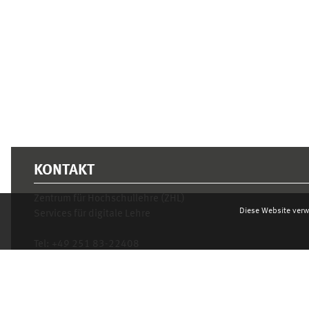
KONTAKT
Zentrum für Hochschullehre (ZHL)
Diese Website verw
Services für digitale Lehre
Tel:
+49 251 83-22408
Mo.- Fr. 10–16 Uhr
learnweb@uni-muenster.de
Datenschutzhinweis