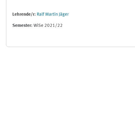
Lehrende/r:
Ralf Martin Jäger
Semester
:
WiSe 2021/22
Ergänzungsblöcke