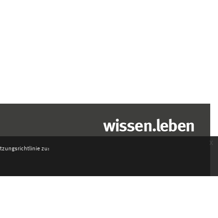
wissen.leben
x
zungsrichtlinie zu: