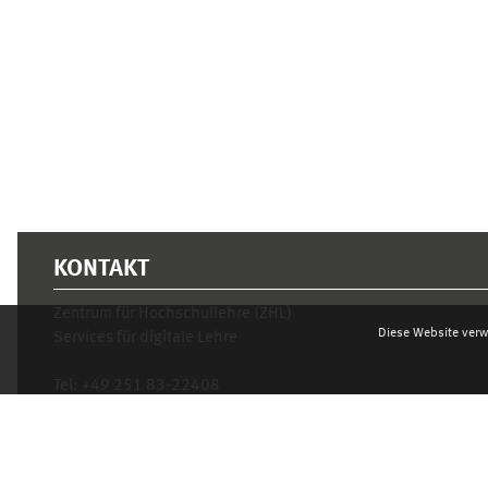
KONTAKT
Zentrum für Hochschullehre (ZHL)
Diese Website verw
Services für digitale Lehre
Tel:
+49 251 83-22408
Mo.- Fr. 10–16 Uhr
learnweb@uni-muenster.de
Datenschutzhinweis