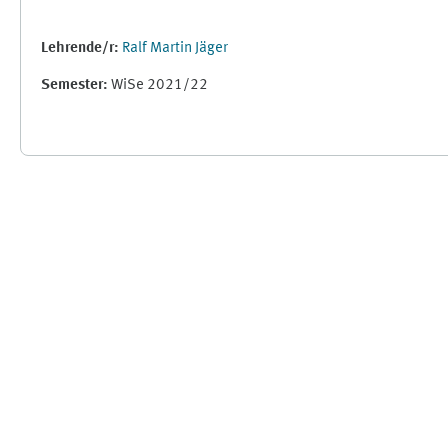
Lehrende/r:
Ralf Martin Jäger
Semester
:
WiSe 2021/22
Ergänzungsblöcke