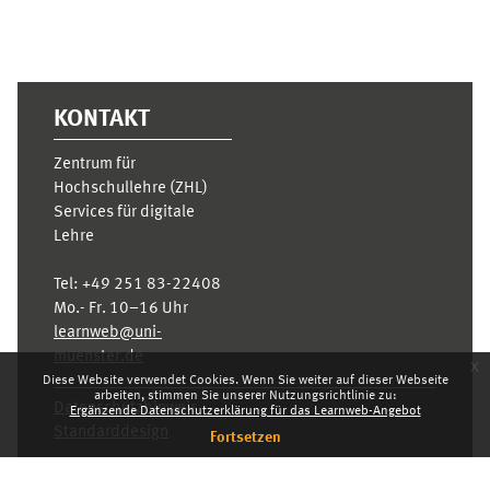
KONTAKT
Zentrum für
Hochschullehre (ZHL)
Services für digitale
Lehre
Tel:
+49 251 83-22408
Mo.- Fr. 10–16 Uhr
learnweb@uni-
muenster.de
x
Diese Website verwendet Cookies. Wenn Sie weiter auf dieser Webseite
arbeiten, stimmen Sie unserer Nutzungsrichtlinie zu:
Datenschutzhinweis
Ergänzende Datenschutzerklärung für das Learnweb-Angebot
Standarddesign
Fortsetzen
Dashboard