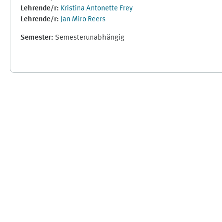
Lehrende/r:
Kristina Antonette Frey
Lehrende/r:
Jan Miro Reers
Semester
:
Semesterunabhängig
Ergänzungsblöcke