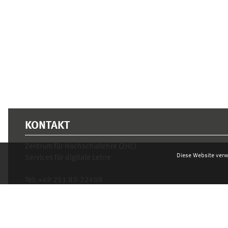
KONTAKT
Zentrum für Hochschullehre (ZHL)
Diese Website verw
Services für digitale Lehre
Tel:
+49 251 83-22408
Mo.- Fr. 10–16 Uhr
learnweb@uni-muenster.de
Datenschutzhinweis