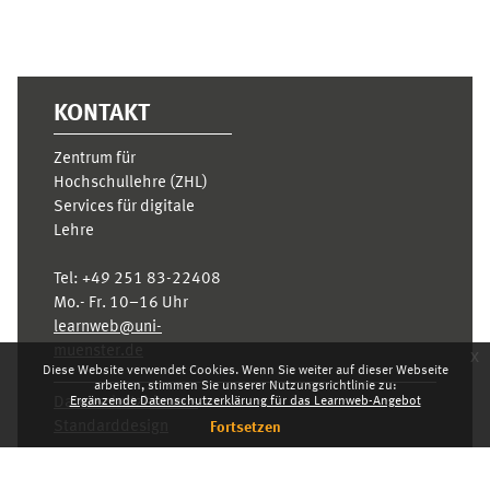
KONTAKT
Zentrum für
Hochschullehre (ZHL)
Services für digitale
Lehre
Tel:
+49 251 83-22408
Mo.- Fr. 10–16 Uhr
learnweb@uni-
muenster.de
x
Diese Website verwendet Cookies. Wenn Sie weiter auf dieser Webseite
arbeiten, stimmen Sie unserer Nutzungsrichtlinie zu:
Datenschutzhinweis
Ergänzende Datenschutzerklärung für das Learnweb-Angebot
Standarddesign
Fortsetzen
Dashboard