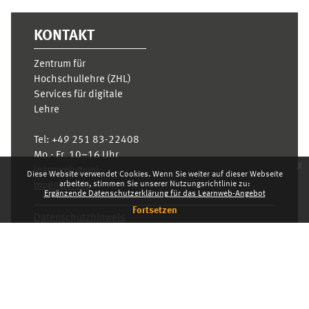
KONTAKT
Zentrum für
Hochschullehre (ZHL)
Services für digitale
Lehre
Tel:
+49 251 83-22408
Mo.- Fr. 10–16 Uhr
x
learnweb@uni-
Diese Website verwendet Cookies. Wenn Sie weiter auf dieser Webseite
arbeiten, stimmen Sie unserer Nutzungsrichtlinie zu:
muenster.de
Ergänzende Datenschutzerklärung für das Learnweb-Angebot
Fortsetzen
Datenschutzhinweis
Standarddesign
Dashboard
Deutsch ‎(de)‎
Deutsch ‎(de)‎
English ‎(en)‎