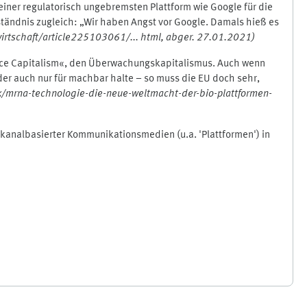
einer regulatorisch ungebremsten Plattform wie Google für die
ständnis zugleich: „Wir haben Angst vor Google. Damals hieß es
wirtschaft/article225103061/... html, abger. 27.01.2021
)
llance Capitalism«, den Überwachungskapitalismus. Auch wenn
der auch nur für machbar halte – so muss die EU doch sehr,
ik/mrna-technologie-die-neue-weltmacht-der-bio-plattformen-
kanalbasierter Kommunikationsmedien (u.a. 'Plattformen') in