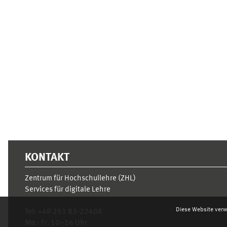
Ergänzungsblöcke
KONTAKT
Zentrum für Hochschullehre (ZHL)
Services für digitale Lehre
Diese Website verw
Tel:
+49 251 83-22408
Mo.- Fr. 10–16 Uhr