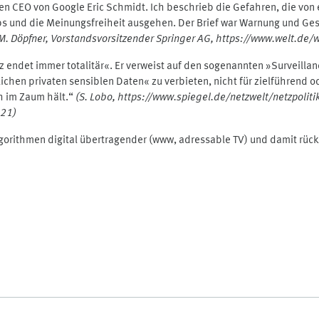
en CEO von Google Eric Schmidt. Ich beschrieb die Gefahren, die von 
rbs und die Meinungsfreiheit ausgehen. Der Brief war Warnung und Ge
M. Döpfner, Vorstandsvorsitzender Springer AG, https://www.welt.de/
renz endet immer totalitär«. Er verweist auf den sogenannten »Survei
chen privaten sensiblen Daten« zu verbieten, nicht für zielführend o
h im Zaum hält.“
(
S. Lobo, https://www.spiegel.de/netzwelt/netzpolit
021
)
orithmen digital übertragender (www, adressable TV) und damit rück