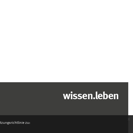
wissen.leben
x
zungsrichtlinie zu: