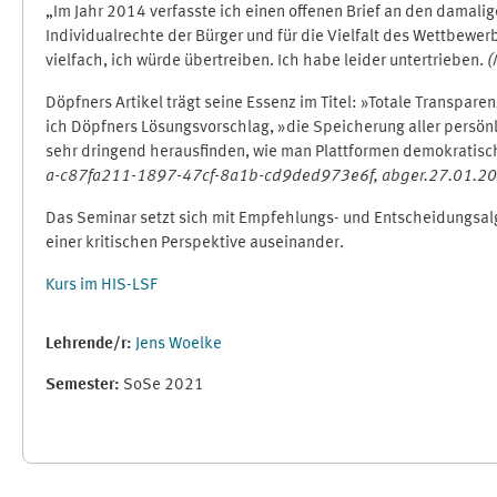
„Im Jahr 2014 verfasste ich einen offenen Brief an den damalig
Individualrechte der Bürger und für die Vielfalt des Wettbewe
vielfach, ich würde übertreiben. Ich habe leider untertrieben.
(
Döpfners Artikel trägt seine Essenz im Titel: »Totale Transpa
ich Döpfners Lösungsvorschlag, »die Speicherung aller persönli
sehr dringend herausfinden, wie man Plattformen demokratisc
a-c87fa211-1897-47cf-8a1b-cd9ded973e6f, abger.27.01.2
Das Seminar setzt sich mit Empfehlungs- und Entscheidungsalg
einer kritischen Perspektive auseinander.
Kurs im HIS-LSF
Lehrende/r:
Jens Woelke
Semester
:
SoSe 2021