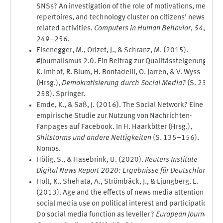
SNSs? An investigation of the role of motivations, media
repertoires, and technology cluster on citizens’ news-
related activities.
Computers in Human Behavior
,
54
,
249–256.
Eisenegger, M., Orizet, J., & Schranz, M. (2015).
#Journalismus 2.0. Ein Beitrag zur Qualitässteigerung? In
K. Imhof, R. Blum, H. Bonfadelli, O. Jarren, & V. Wyss
(Hrsg.),
Demokratisierung durch Social Media?
(S. 233–
258). Springer.
Emde, K., & Saß, J. (2016). The Social Network? Eine
empirische Studie zur Nutzung von Nachrichten-
Fanpages auf Facebook. In H. Haarkötter (Hrsg.),
Shitstorms und andere Nettigkeiten
(S. 135–156).
Nomos.
Hölig, S., & Hasebrink, U. (2020).
Reuters Institute
Digital News Report 2020: Ergebnisse für Deutschland
.
Holt, K., Shehata, A., Strömbäck, J., & Ljungberg, E.
(2013). Age and the effects of news media attention and
social media use on political interest and participation:
Do social media function as leveller ?
European Journal of