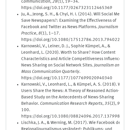
Communication
,
28
(1), 19–34.
https://doi.org/10.1177/0267323112465369
Ju, A., Jeong, S. H., & Chyi, H. I. (2014). Will Social Media
Save Newspapers?: Examining the Effectiveness of
Facebook and Twitter as News Platforms.
Journalism
Practice
,
8
(1), 1–17.
https://doi.org/10.1080/17512786.2013.794022
Karnowski, V., Leiner, D. J., Sophie Kümpel, A., &
Leonhard, L. (2020). Worth to Share? How Content
Characteristics and Article Competitiveness Influence
News Sharing on Social Network Sites.
Journalism and
Mass Communication Quarterly
.
https://doi.org/10.1177/1077699020940340
Karnowski, V., Leonhard, L., & Kümpel, A. S. (2018). Why
Users Share the News: A Theory of Reasoned Action-
Based Study on the Antecedents of News-Sharing
Behavior.
Communication Research Reports
,
35
(2), 91–
100.
https://doi.org/10.1080/08824096.2017.1379984
Lischka, J. A., & Werning, M. (2017). Wie Facebook den
Regionaljournalismus verändert: Publikums- und