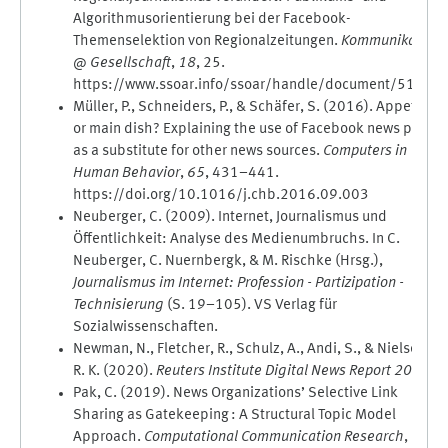
Algorithmusorientierung bei der Facebook-
Themenselektion von Regionalzeitungen.
Kommunikation
@ Gesellschaft
,
18
, 25.
https://www.ssoar.info/ssoar/handle/document/51469
Müller, P., Schneiders, P., & Schäfer, S. (2016). Appetizer
or main dish? Explaining the use of Facebook news posts
as a substitute for other news sources.
Computers in
Human Behavior
,
65
, 431–441.
https://doi.org/10.1016/j.chb.2016.09.003
Neuberger, C. (2009). Internet, Journalismus und
Öffentlichkeit: Analyse des Medienumbruchs. In C.
Neuberger, C. Nuernbergk, & M. Rischke (Hrsg.),
Journalismus im Internet: Profession - Partizipation -
Technisierung
(S. 19–105). VS Verlag für
Sozialwissenschaften.
Newman, N., Fletcher, R., Schulz, A., Andi, S., & Nielsen,
R. K. (2020).
Reuters Institute Digital News Report 2020
.
Pak, C. (2019). News Organizations’ Selective Link
Sharing as Gatekeeping : A Structural Topic Model
Approach.
Computational Communication Research
,