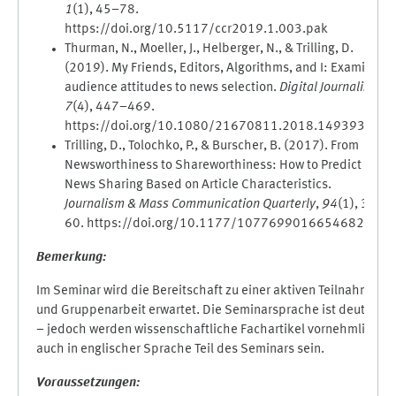
1
(1), 45–78.
https://doi.org/10.5117/ccr2019.1.003.pak
Thurman, N., Moeller, J., Helberger, N., & Trilling, D.
(2019). My Friends, Editors, Algorithms, and I: Examining
audience attitudes to news selection.
Digital Journalism
,
7
(4), 447–469.
https://doi.org/10.1080/21670811.2018.1493936
Trilling, D., Tolochko, P., & Burscher, B. (2017). From
Newsworthiness to Shareworthiness: How to Predict
News Sharing Based on Article Characteristics.
Journalism & Mass Communication Quarterly
,
94
(1), 38–
60. https://doi.org/10.1177/1077699016654682
Bemerkung:
Im Seminar wird die Bereitschaft zu einer aktiven Teilnahme
und Gruppenarbeit erwartet. Die Seminarsprache ist deutsch
– jedoch werden wissenschaftliche Fachartikel vornehmlich
auch in englischer Sprache Teil des Seminars sein.
Voraussetzungen: