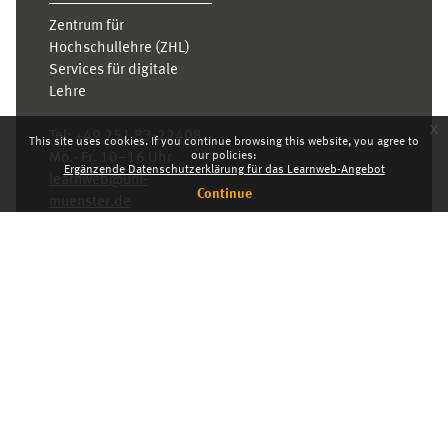
Zentrum für
Hochschullehre (ZHL)
Services für digitale
Lehre
x
Tel:
+49 251 83-22408
This site uses cookies. If you continue browsing this website, you agree to
our policies:
Mo.- Fr. 10–16 Uhr
Ergänzende Datenschutzerklärung für das Learnweb-Angebot
learnweb@uni-
Continue
muenster.de
Privacy statement
Switch to the standard theme
Dashboard
English ‎(en)‎
Deutsch ‎(de)‎
English ‎(en)‎
INDEX
KARRIERE
PRIVACY STATEMENT
IMPRESSUM
Powered by
Moodle
© 2026 Universität Münster