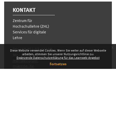
KONTAKT
Zentrum für
Hochschullehre (ZHL)
Services für digitale
Lehre
x
Tel:
+49 251 83-22408
Diese Website verwendet Cookies. Wenn Sie weiter auf dieser Webseite
arbeiten, stimmen Sie unserer Nutzungsrichtlinie zu:
Mo.- Fr. 10–16 Uhr
Ergänzende Datenschutzerklärung für das Learnweb-Angebot
learnweb@uni-
Fortsetzen
muenster.de
Datenschutzhinweis
Standarddesign
Dashboard
Deutsch ‎(de)‎
Deutsch ‎(de)‎
English ‎(en)‎