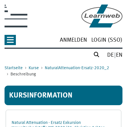
Zum Hauptinhalt
ANMELDEN
LOGIN (SSO)
DE
EN
Startseite
Kurse
NaturalAttenuation-Ersatz-2020_2
Beschreibung
KURSINFORMATION
Natural Attenuation - Ersatz Exkursion