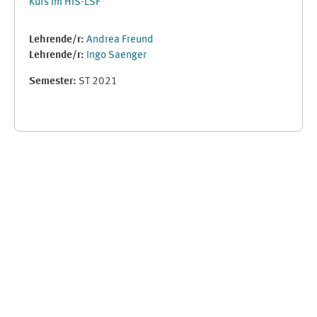
Kurs im HIS-LSF
Lehrende/r:
Andrea Freund
Lehrende/r:
Ingo Saenger
Semester
:
ST 2021