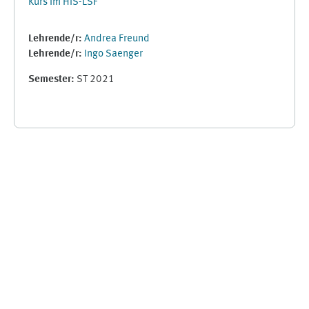
Kurs im HIS-LSF
Lehrende/r:
Andrea Freund
Lehrende/r:
Ingo Saenger
Semester
:
ST 2021