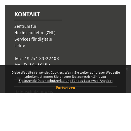
KONTAKT
Zentrum für
Hochschullehre (ZHL)
Services für digitale
Lehre
Tel:
+49 251 83-22408
Mo.- Fr. 10–16 Uhr
x
learnweb@uni-
Diese Website verwendet Cookies. Wenn Sie weiter auf dieser Webseite
arbeiten, stimmen Sie unserer Nutzungsrichtlinie zu:
muenster.de
Ergänzende Datenschutzerklärung für das Learnweb-Angebot
Fortsetzen
Datenschutzhinweis
Standarddesign
Dashboard
Deutsch ‎(de)‎
Deutsch ‎(de)‎
English ‎(en)‎