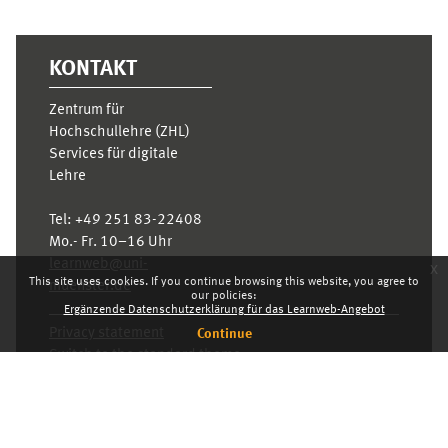
KONTAKT
Zentrum für
Hochschullehre (ZHL)
Services für digitale
Lehre
Tel:
+49 251 83-22408
Mo.- Fr. 10–16 Uhr
learnweb@uni-
x
This site uses cookies. If you continue browsing this website, you agree to
muenster.de
our policies:
Ergänzende Datenschutzerklärung für das Learnweb-Angebot
Privacy statement
Continue
Switch to the standard theme
Dashboard
English ‎(en)‎
Deutsch ‎(de)‎