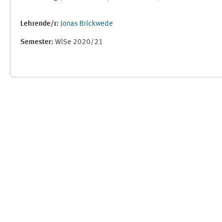
Lehrende/r:
Jonas Brickwede
Semester
:
WiSe 2020/21
Ergänzungsblöcke