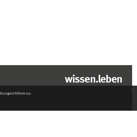
wissen.leben
x
zungsrichtlinie zu: