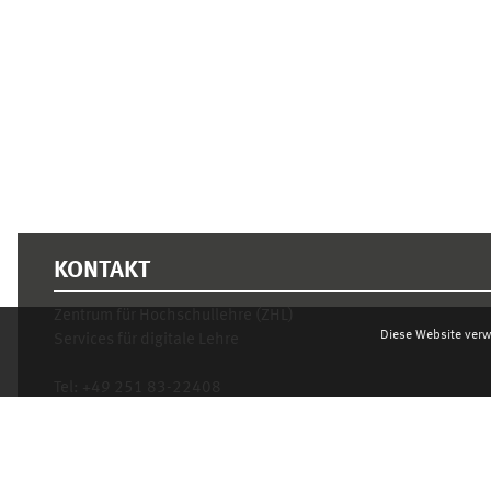
KONTAKT
Zentrum für Hochschullehre (ZHL)
Diese Website verw
Services für digitale Lehre
Tel:
+49 251 83-22408
Mo.- Fr. 10–16 Uhr
learnweb@uni-muenster.de
Datenschutzhinweis