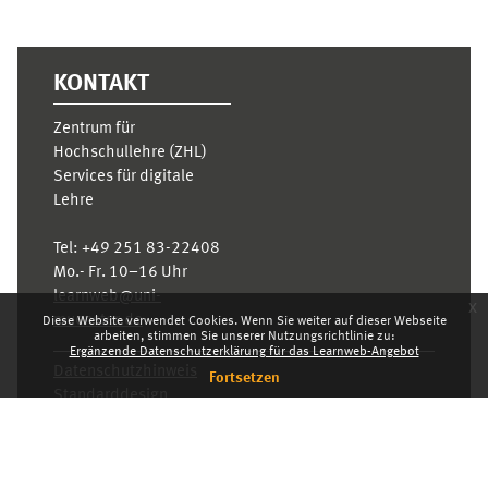
KONTAKT
Zentrum für
Hochschullehre (ZHL)
Services für digitale
Lehre
Tel:
+49 251 83-22408
Mo.- Fr. 10–16 Uhr
learnweb@uni-
x
muenster.de
Diese Website verwendet Cookies. Wenn Sie weiter auf dieser Webseite
arbeiten, stimmen Sie unserer Nutzungsrichtlinie zu:
Ergänzende Datenschutzerklärung für das Learnweb-Angebot
Datenschutzhinweis
Fortsetzen
Standarddesign
Dashboard
Deutsch ‎(de)‎
Deutsch ‎(de)‎