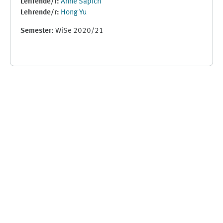
Lehrende/r:
Anne Sapich
Lehrende/r:
Hong Yu
Semester
:
WiSe 2020/21