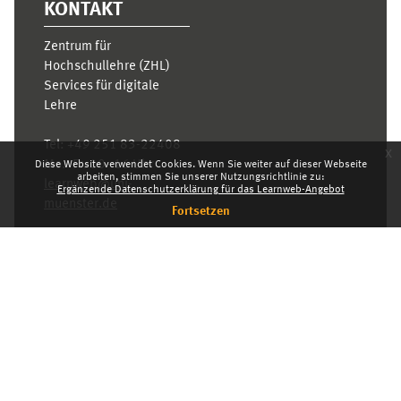
KONTAKT
Zentrum für
Hochschullehre (ZHL)
Services für digitale
Lehre
Tel:
+49 251 83-22408
x
Mo.- Fr. 10–16 Uhr
Diese Website verwendet Cookies. Wenn Sie weiter auf dieser Webseite
arbeiten, stimmen Sie unserer Nutzungsrichtlinie zu:
learnweb@uni-
Ergänzende Datenschutzerklärung für das Learnweb-Angebot
muenster.de
Fortsetzen
Datenschutzhinweis
Standarddesign
Dashboard
Deutsch ‎(de)‎
Deutsch ‎(de)‎
English ‎(en)‎