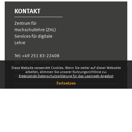
KONTAKT
Zentrum für
Hochschullehre (ZHL)
Services für digitale
Lehre
Tel:
+49 251 83-22408
Mo.- Fr. 10–16 Uhr
x
Diese Website verwendet Cookies. Wenn Sie weiter auf dieser Webseite
learnweb@uni-
arbeiten, stimmen Sie unserer Nutzungsrichtlinie zu:
muenster.de
Ergänzende Datenschutzerklärung für das Learnweb-Angebot
Fortsetzen
Datenschutzhinweis
Standarddesign
Dashboard
Deutsch ‎(de)‎
Deutsch ‎(de)‎
English ‎(en)‎