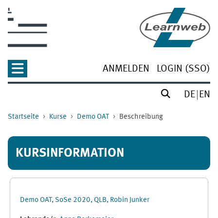
Zum Hauptinhalt
ANMELDEN
LOGIN (SSO)
DE
EN
Startseite
Kurse
Demo OAT
Beschreibung
KURSINFORMATION
Demo OAT, SoSe 2020, QLB, Robin Junker