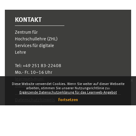
KONTAKT
Zentrum für
Hochschullehre (ZHL)
Services für digitale
Lehre
Tel:
+49 251 83-22408
Mo.- Fr. 10–16 Uhr
learnweb@uni-
x
Diese Website verwendet Cookies. Wenn Sie weiter auf dieser Webseite
muenster.de
arbeiten, stimmen Sie unserer Nutzungsrichtlinie zu:
Ergänzende Datenschutzerklärung für das Learnweb-Angebot
Fortsetzen
Datenschutzhinweis
Standarddesign
Dashboard
Deutsch ‎(de)‎
Deutsch ‎(de)‎