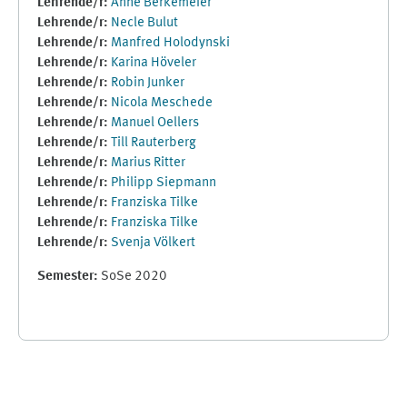
Lehrende/r:
Anne Berkemeier
Lehrende/r:
Necle Bulut
Lehrende/r:
Manfred Holodynski
Lehrende/r:
Karina Höveler
Lehrende/r:
Robin Junker
Lehrende/r:
Nicola Meschede
Lehrende/r:
Manuel Oellers
Lehrende/r:
Till Rauterberg
Lehrende/r:
Marius Ritter
Lehrende/r:
Philipp Siepmann
Lehrende/r:
Franziska Tilke
Lehrende/r:
Franziska Tilke
Lehrende/r:
Svenja Völkert
Semester
:
SoSe 2020