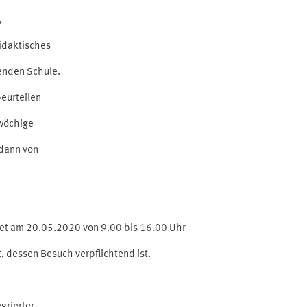
,
idaktisches
enden Schule.
beurteilen
rwöchige
 dann von
det am 20.05.2020 von 9.00 bis 16.00 Uhr
 dessen Besuch verpflichtend ist.
grierter