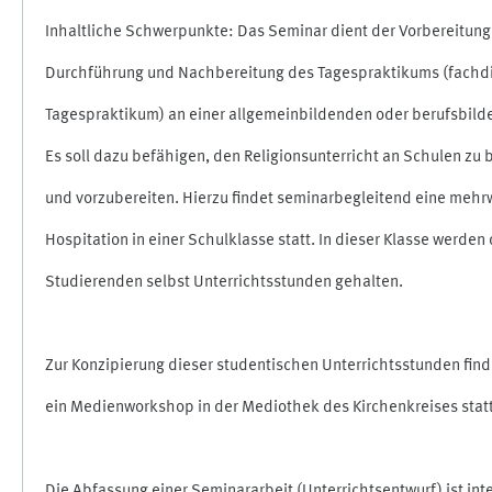
Inhaltliche Schwerpunkte: Das Seminar dient der Vorbereitung
Durchführung und Nachbereitung des Tagespraktikums (fachd
Tagespraktikum) an einer allgemeinbildenden oder berufsbild
Es soll dazu befähigen, den Religionsunterricht an Schulen zu 
und vorzubereiten. Hierzu findet seminarbegleitend eine meh
Hospitation in einer Schulklasse statt. In dieser Klasse werden
Studierenden selbst Unterrichtsstunden gehalten.
Zur Konzipierung dieser studentischen Unterrichtsstunden fin
ein Medienworkshop in der Mediothek des Kirchenkreises statt,
Die Abfassung einer Seminararbeit (Unterrichtsentwurf) ist inte