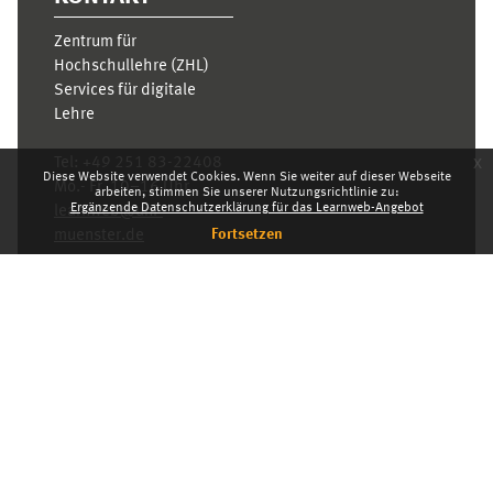
Zentrum für
Hochschullehre (ZHL)
Services für digitale
Lehre
x
Tel:
+49 251 83-22408
Diese Website verwendet Cookies. Wenn Sie weiter auf dieser Webseite
Mo.- Fr. 10–16 Uhr
arbeiten, stimmen Sie unserer Nutzungsrichtlinie zu:
Ergänzende Datenschutzerklärung für das Learnweb-Angebot
learnweb@uni-
Fortsetzen
muenster.de
Datenschutzhinweis
Standarddesign
Dashboard
Deutsch ‎(de)‎
Deutsch ‎(de)‎
English ‎(en)‎
INDEX
KARRIERE
DATENSCHUTZHINWEIS
IMPRESSUM